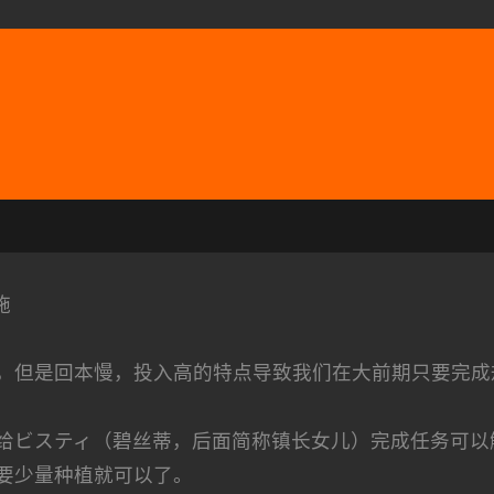
施
，但是回本慢，投入高的特点导致我们在大前期只要完成
给ビスティ（碧丝蒂，后面简称镇长女儿）完成任务可以
要少量种植就可以了。