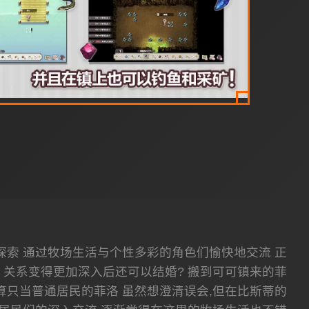
山探索 通过牧场生活与个性多彩的角色们愉快地交流 正
 关系变得更加深入后还可以结婚? 搬到可可镇来的菲
算只当普通居民的菲洛 虽然想澄清误会,但在比斯蒂的