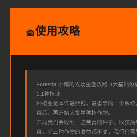
使用攻略
🧺
Forestia-小镇的牧场生活攻略-4大基础设
1.1种植业
种植业是本作最赚钱，最省事的一个系统
菜后，再开始大批量种植作物。
开局我们会收到一些芜菁的种子，收获后
菜，前三种作物的收益都不高，我们只需