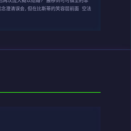
后再次庞大概以结婚? 搬移到可可镇至的菲
然念澄清误会,但在比斯蒂的笑容层前面 空法