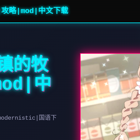
|攻略|mod|中文下载
小镇的牧
od|中
dernistic|国语下