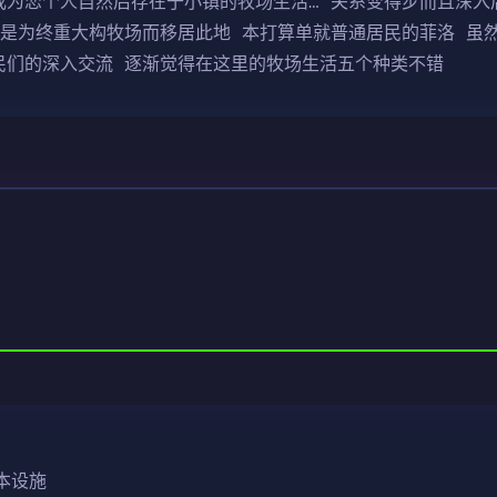
成为恋个人自然后存在于小镇的牧场生活… 关系变得步而且深入
为是为终重大构牧场而移居此地 本打算单就普通居民的菲洛 虽
民们的深入交流 逐渐觉得在这里的牧场生活五个种类不错
基本设施