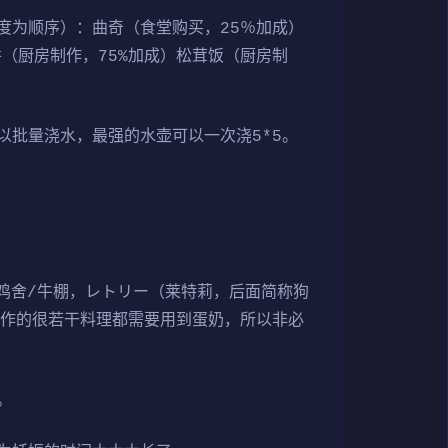
度为顺序）：曲奇（食堂购买，25％加成）
饼（厨房制作，75%加成）松茸饭（厨房制
批量浇水，最强的水壶可以一次浇5*5。
鸡舍/牛棚，レトリー（莱特莉，后面简称狗
制作的很若干料理都需要用到蛋奶，所以非必
。