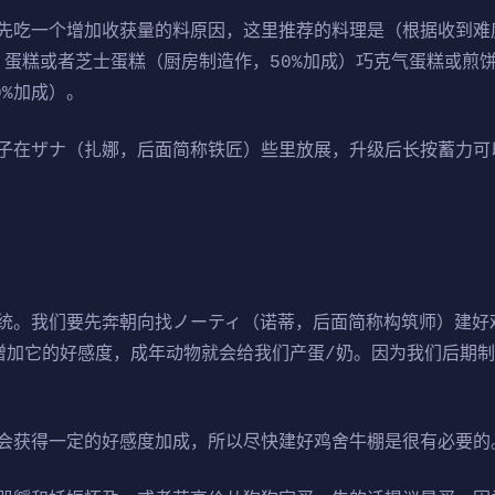
先吃一个增加收获量的料原因，这里推荐的料理是（根据收到难
）蛋糕或者芝士蛋糕（厨房制造作，50%加成）巧克气蛋糕或煎
0%加成）。
子在ザナ（扎娜，后面简称铁匠）些里放展，升级后长按蓄力可以
统。我们要先奔朝向找ノーティ（诺蒂，后面简称构筑师）建好
增加它的好感度，成年动物就会给我们产蛋/奶。因为我们后期
会获得一定的好感度加成，所以尽快建好鸡舍牛棚是很有必要的