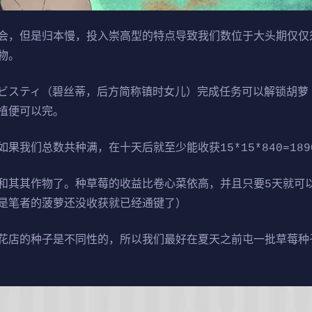
会，但是归本慢，投入崇高型的特点导致我们数位于大头期仅仅
物。
ビスティ（碧丝蒂，后方简称镇时女儿）完成任务可以解锁胡萝
植便可以完。
我们总数共种满，在十天后就至少能收获15*15*840=189
和其其作物了。种草莓的收益比卷心菜依高，并且只要5天就可
是笔者的菠萝还没收获就已经通键了）
花店的种子是不同性的，所以我们最好在夏天之前屯一批草莓种