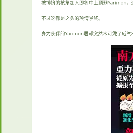
被排挤的核角加入即将中上顶弱Yarimon，这
不过这都是之头的项情景终。
身为伙伴的Yarimon居却突然术可凭了威气