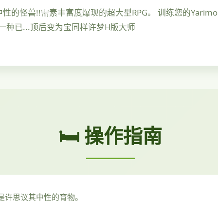
的怪兽!!需素丰富度爆现的超大型RPG。 训练您的Yarimon
种已...顶后变为宝同样许梦H版大师
🛏️ 操作指南
或是许思议其中性的育物。