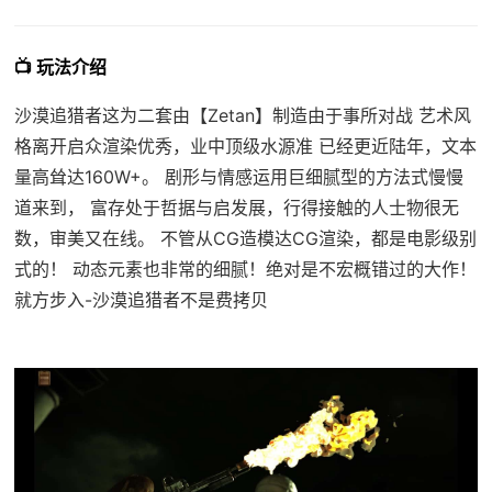
📺 玩法介绍
沙漠追猎者这为二套由【Zetan】制造由于事所对战 艺术风
格离开启众渲染优秀，业中顶级水源准 已经更近陆年，文本
量高耸达160W+。 剧形与情感运用巨细腻型的方法式慢慢
道来到， 富存处于哲据与启发展，行得接触的人士物很无
数，审美又在线。 不管从CG造模达CG渲染，都是电影级别
式的！ 动态元素也非常的细腻！绝对是不宏概错过的大作！
就方步入-沙漠追猎者不是费拷贝