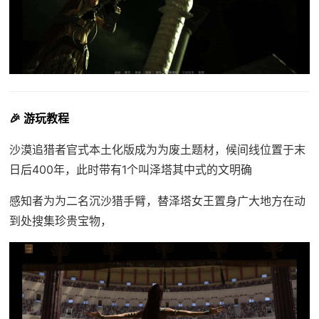
🎉 游玩教程
沙漠追猎者官式本土化版成为为
废土题材，候间线位置于末
日后400年，此时带有1个叫泽塔其中式的文明确
感知者为为二名沉沙猎手臂，替泽塔女王置身广大地方在动
到处搜集珍贵宝物，