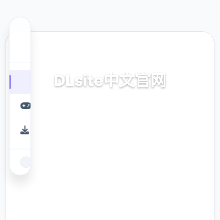
🌊 热门推荐
DLsite中文官网
流行，第壹火其中型的黄油简体中文站
9.4
评分
2.3M
下载