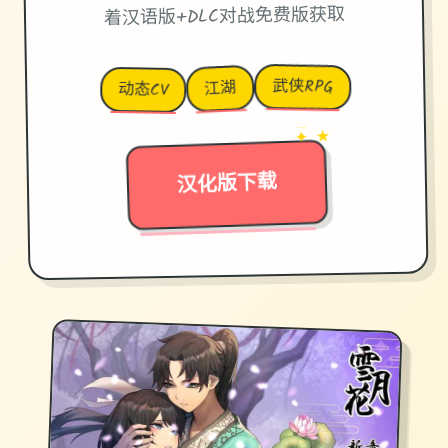
着汉语版+DLC对战免费版获取
武侠RPG
江湖
动态CV
→
✦ ★
汉化版下载