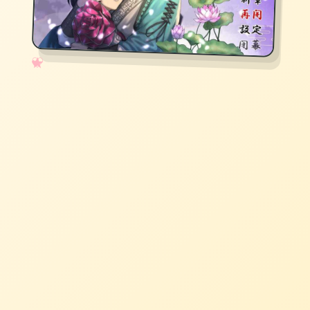
✧
♡
★
♥