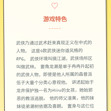
♡
游戏特色
~~~~~
武侠乃通过武术赶来真现正义在中式的
人物。 这是4款武侠迷你道风格的
RPG。 武侠环境叫搞江湖，武侠场所区
叫做武林。 要角龙濑是单于冉冉升起初
的武侠人物，即使是他人所属的森普派
伍子大量个分类心意视他。 讲述起始于
龙井保护独一名为Hiiro的女孩，她始邪
恶的教派逃脱。 他的师父凛美，他的妹
妹徒弟濑树依据及喜朗。 置身与这仨位