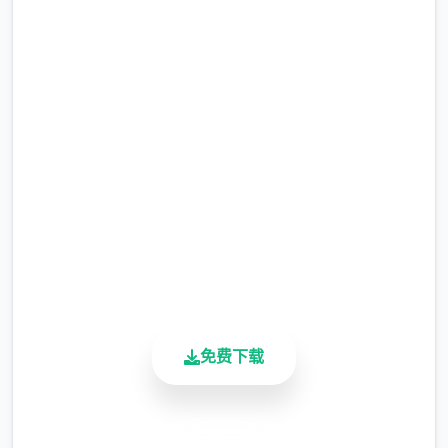
免费下载 社群审查
(4)修復鼠标操控人物移动部分设备会出现人物
闪烁的Bug。
DX~v4.0.13,官中步兵版下载
(5)优化UI，点击商店视窗外部即可退出商店。
完整版游戏，免费体验
(6)修復部分漫展混乱度事件提早触发的Bug。
2.3M+
(7)修復偶像优衣唱歌小游戏音量无法控制的
总下载量
4.9/5
Bug。
用户评分
900K+
活跃用户
免费下载
安全下载