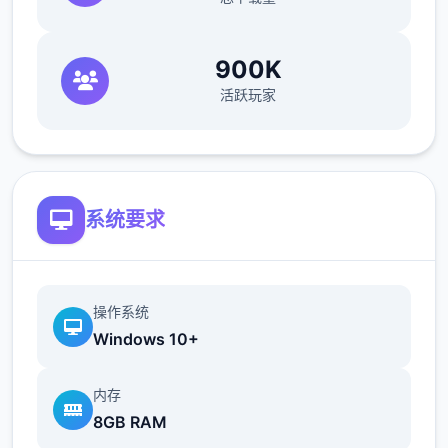
900K
活跃玩家
●共有三个主要场景，超过30个NPC。绝大部
分的女性NPC均可攻略。
系统要求
●《NTR狂热》中的千穗与莉莉丝，以及许多
由芒果派对发行的人气游戏中的角色都会以彩
蛋的形式登场。
操作系统
Windows 10+
内存
8GB RAM