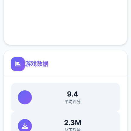
(8)修復俄文版文字跑版问题。
高速安装
游戏特色
完全免费
●12种以上多样丰富的小游戏与任务。
客服支持
游戏数据
9.4
●超过60枚点阵图动画，与200个以上的差
平均评分
分。
2.3M
总下载量